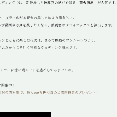
ェディングでは、新登場した披露宴の結びを彩る
「花火演出」
が人気です
そ、夜空に広がる花火の美しさはより印象的に。
わず動画や写真を残したくなる、披露宴のクライマックスを演出します。
ョンとともに楽しむ花火は、まるで映画のワンシーンのよう。
ドムだからこそ叶う特別なウェディング演出です。
ートで、記憶に残る一日を過ごしてみませんか。
ア開催中！
式をご検討の方対象で、最大100万円相当のご成約特典のプレゼント！